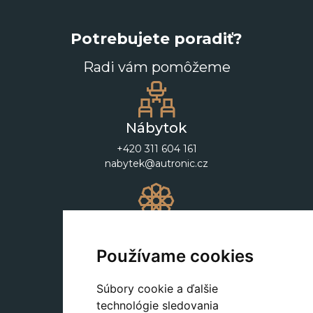
Potrebujete poradiť?
Radi vám pomôžeme
Nábytok
+420 311 604 161
nabytek@autronic.cz
Dekorácie
+420 311 604 182
Používame cookies
dekorace@autronic.cz
Súbory cookie a ďalšie
technológie sledovania