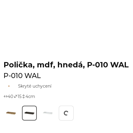
Polička, mdf, hnedá, P-010 WAL
P-010 WAL
Skryté uchycení
40
15
4
cm
Working...