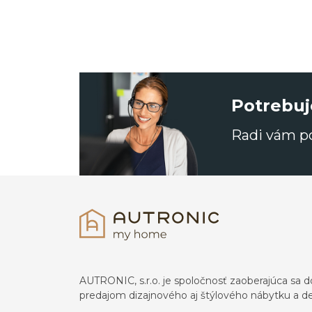
Potrebuj
Radi vám 
AUTRONIC, s.r.o. je spoločnosť zaoberajúca s
predajom dizajnového aj štýlového nábytku a dek