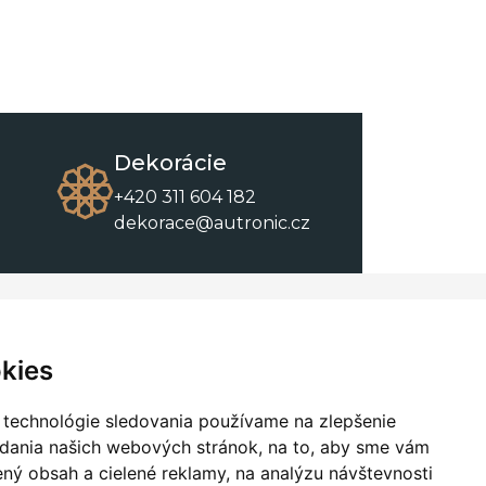
Dekorácie
+420 311 604 182
dekorace@autronic.cz
O spoločnosti
O nákupe
Kontakty
Obchodné podmienky
kies
O nás
Na stiahnutie
 technológie sledovania používame na zlepšenie
adania našich webových stránok, na to, aby sme vám
ný obsah a cielené reklamy, na analýzu návštevnosti