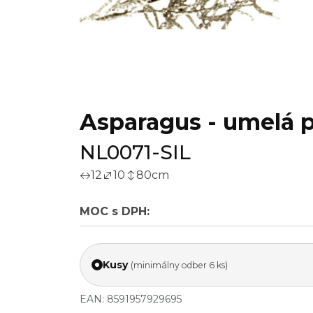
Asparagus - umelá p
NL0071-SIL
12
10
80
cm
MOC s DPH:
Kusy
(minimálny odber 6 ks)
EAN: 8591957929695