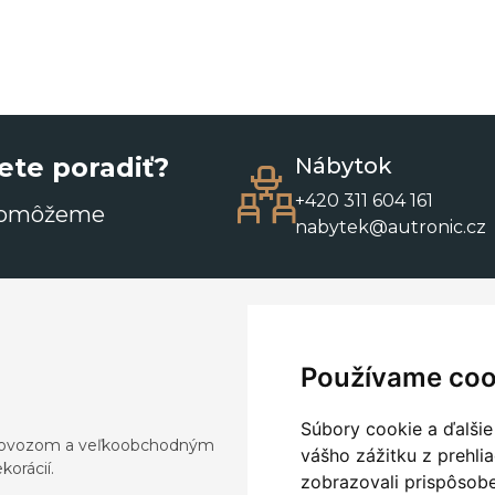
ete poradiť?
Nábytok
+420 311 604 161
pomôžeme
nabytek@autronic.cz
Používame coo
Súbory cookie a ďalšie
a dovozom a veľkoobchodným
vášho zážitku z prehli
orácií.
zobrazovali prispôsobe