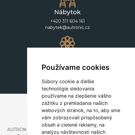
Nábytok
+420 311 604 161
nabytek@autronic.cz
Dekorácie
+420 311 604 182
Používame cookies
dekorace@autronic.cz
Súbory cookie a ďalšie
technológie sledovania
používame na zlepšenie vášho
zážitku z prehliadania našich
webových stránok, na to, aby sme
vám zobrazovali prispôsobený
obsah a cielené reklamy, na
AUTRONIC, s.r.o. je spoločnosť zaoberajúca sa dovozom a
analýzu návštevnosti našich