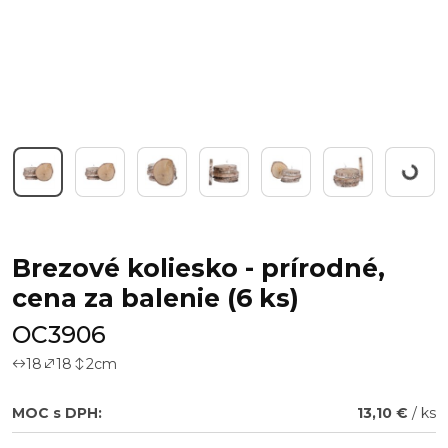
Workin
Brezové koliesko - prírodné,
cena za balenie (6 ks)
OC3906
18
18
2
cm
MOC s DPH:
13,10 €
/ ks