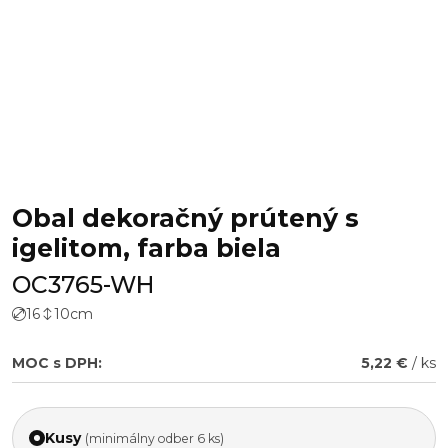
Obal dekoračný prútený s
igelitom, farba biela
OC3765-WH
16
10
cm
MOC s DPH:
5,22 €
/ ks
Kusy
(minimálny odber 6 ks)