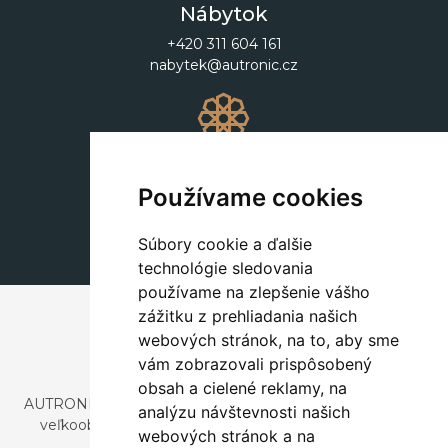
Nábytok
+420 311 604 161
nabytek@autronic.cz
Dekorácie
+420 311 604 182
Používame cookies
dekorace@autronic.cz
Súbory cookie a ďalšie
technológie sledovania
používame na zlepšenie vášho
zážitku z prehliadania našich
webových stránok, na to, aby sme
vám zobrazovali prispôsobený
obsah a cielené reklamy, na
AUTRONIC, s.r.o. je spoločnosť zaoberajúca sa dovozom a
analýzu návštevnosti našich
veľkoobchodným predajom dizajnového aj štýlového
webových stránok a na
nábytku a dekorácií.