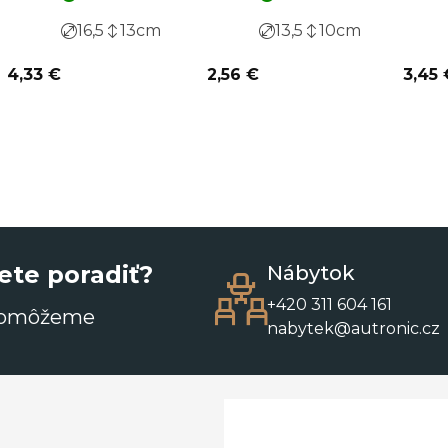
16,5
13
cm
13,5
10
cm
4,33 €
2,56 €
3,45 
ete poradiť?
Nábytok
+420 311 604 161
pomôžeme
nabytek@autronic.cz