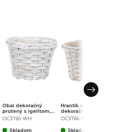
Obal dekoračný
Hrantík oválny - obal
Obal 
prútený s igelitom,
dekoračný prútený s
okrú
farba biela
igelitom, farba biela
prúti
OC3765-WH
OC3766-WH
XJ70
vložk
Skladom
Skladom
S