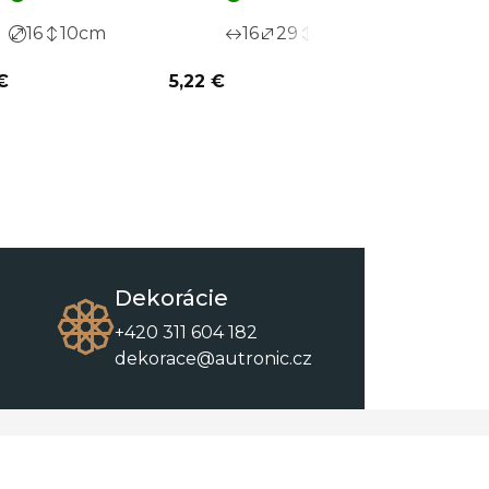
16
10
cm
16
29
15
cm
14
€
5,22 €
7,03 €
Dekorácie
+420 311 604 182
dekorace@autronic.cz
O spoločnosti
O nákupe