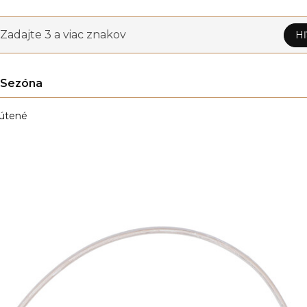
Zadajte 3 a viac znakov
Hľ
Sezóna
útené