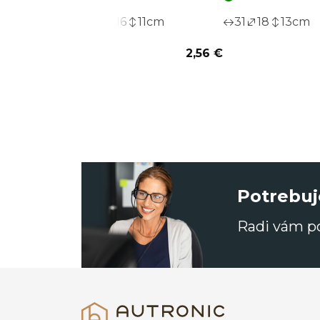
21
16
11
cm
31
18
13
cm
2,56 €
Potrebuj
Radi vám 