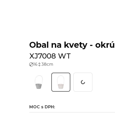
Obal na kvety - okrú
XJ7008 WT
16
38
cm
Working...
MOC s DPH: