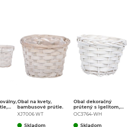
oválny,
Obal na kvety,
Obal dekoračný
ie,
bambusové prútie.
prútený s igelitom,
, biely
farba biela
XJ7006 WT
OC3764-WH
Skladom
Skladom