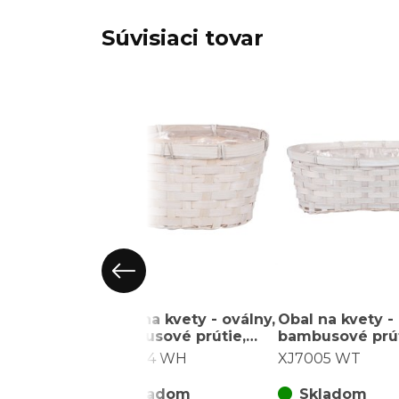
Súvisiaci tovar
Obal na kvety - oválny,
Obal na kvety - 
bambusové prútie,
bambusové prút
igelitová vložka, biely
igelitová vložka
XJ7004 WH
XJ7005 WT
Skladom
Skladom