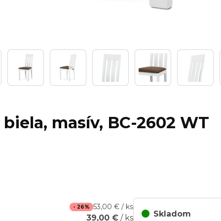
, biela, masív, BC-2602 WT
53,00 € / ks
- 26%
Skladom
39,00 €
/ ks