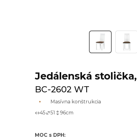
Jedálenská stolička
BC-2602 WT
Masívna konštrukcia
45
51
96
cm
MOC s DPH: