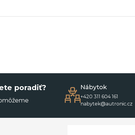
ete poradiť?
Nábytok
+420 311 604 161
pomôžeme
nabytek@autronic.cz