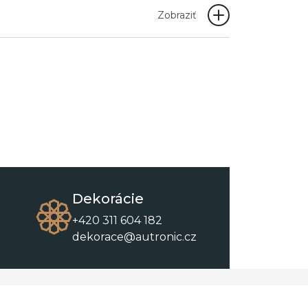
Zobraziť
Dekorácie
+420 311 604 182
dekorace@autronic.cz
O spoločnosti
O nákupe