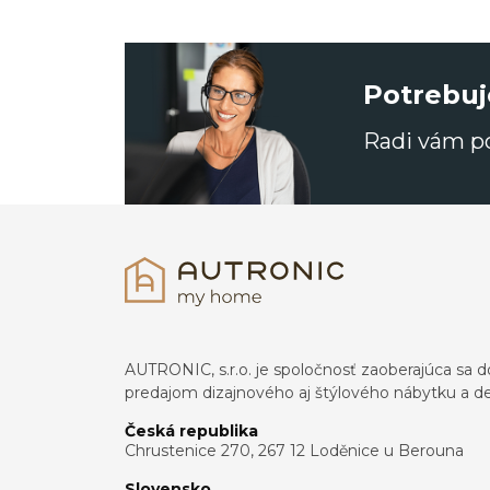
Potrebuj
Radi vám 
AUTRONIC, s.r.o. je spoločnosť zaoberajúca s
predajom dizajnového aj štýlového nábytku a dek
Česká republika
Chrustenice 270, 267 12 Loděnice u Berouna
Slovensko