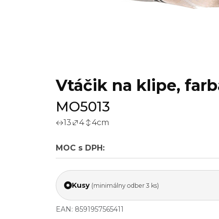
Vtáčik na klipe, far
MO5013
13
4
4
cm
MOC s DPH:
Kusy
(minimálny odber 3 ks)
EAN: 8591957565411