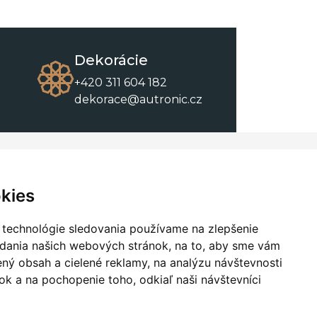
Dekorácie
+420 311 604 182
dekorace@autronic.cz
O spoločnosti
O nákupe
Kontakty
Obchodné podmienky
kies
O nás
Na stiahnutie
 technológie sledovania používame na zlepšenie
adania našich webových stránok, na to, aby sme vám
ný obsah a cielené reklamy, na analýzu návštevnosti
k a na pochopenie toho, odkiaľ naši návštevníci