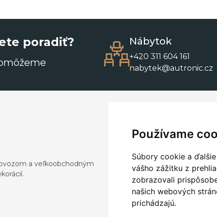
ete poradiť?
Nábytok
+420 311 604 161
pomôžeme
nabytek@autronic.cz
Používame coo
Súbory cookie a ďalšie
a dovozom a veľkoobchodným
vášho zážitku z prehli
orácií.
zobrazovali prispôsobe
našich webových stráno
prichádzajú.