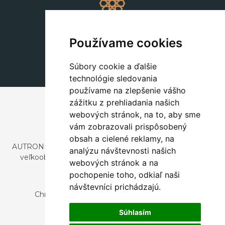
Dekorácie
+420 311 604 182
Používame cookies
dekorace@autronic.cz
Súbory cookie a ďalšie
technológie sledovania
používame na zlepšenie vášho
zážitku z prehliadania našich
webových stránok, na to, aby sme
vám zobrazovali prispôsobený
obsah a cielené reklamy, na
AUTRONIC, s.r.o. je spoločnosť zaoberajúca sa dovozom a
analýzu návštevnosti našich
veľkoobchodným predajom dizajnového aj štýlového
webových stránok a na
nábytku a dekorácií.
pochopenie toho, odkiaľ naši
Česká republika
návštevníci prichádzajú.
Chrustenice 270, 267 12 Loděnice u Berouna
Slovensko
Súhlasím
Nová 366, 032 02 Závažná Poruba