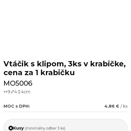
Vtáčik s klipom, 3ks v krabičke,
cena za 1 krabičku
MO5006
9
4
4
cm
MOC s DPH:
4,86 €
/ ks
Kusy
(minimálny odber 3 ks)