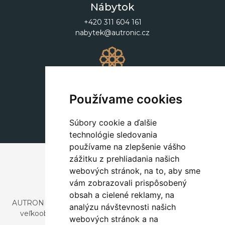
Nábytok
+420 311 604 161
nabytek@autronic.cz
Dekorácie
+420 311 604 182
Používame cookies
dekorace@autronic.cz
Súbory cookie a ďalšie
technológie sledovania
používame na zlepšenie vášho
zážitku z prehliadania našich
webových stránok, na to, aby sme
vám zobrazovali prispôsobený
obsah a cielené reklamy, na
AUTRONIC, s.r.o. je spoločnosť zaoberajúca sa dovozom a
analýzu návštevnosti našich
veľkoobchodným predajom dizajnového aj štýlového
webových stránok a na
nábytku a dekorácií.