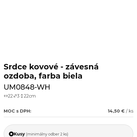
Srdce kovové - závesná
ozdoba, farba biela
UM0848-WH
22
3
22
cm
MOC s DPH:
14,50 €
/ ks
Kusy
(minimálny odber 2 ks)