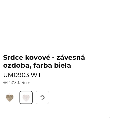
Srdce kovové - závesná
ozdoba, farba biela
UM0903 WT
14
3
14
cm
Working...