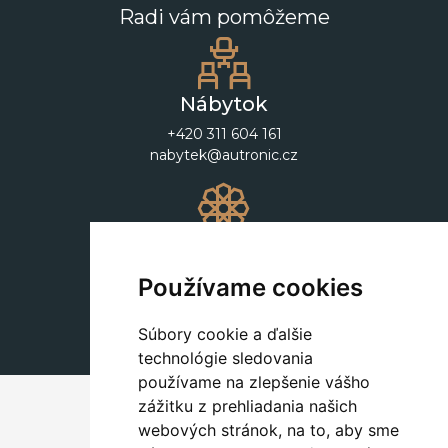
Radi vám pomôžeme
Nábytok
+420 311 604 161
nabytek@autronic.cz
Dekorácie
+420 311 604 182
Používame cookies
dekorace@autronic.cz
Súbory cookie a ďalšie
technológie sledovania
používame na zlepšenie vášho
zážitku z prehliadania našich
webových stránok, na to, aby sme