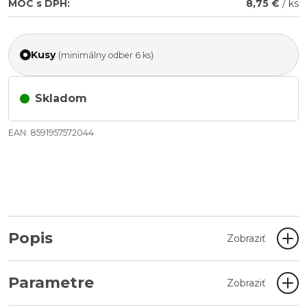
MOC s DPH:
8,75 €
/ ks
Kusy
(minimálny odber 6 ks)
Skladom
EAN: 8591957572044
Popis
Zobraziť
Parametre
Zobraziť