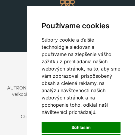
Dekorácie
+420 311 604 182
Používame cookies
dekorace@autronic.cz
Súbory cookie a ďalšie
technológie sledovania
používame na zlepšenie vášho
zážitku z prehliadania našich
webových stránok, na to, aby sme
vám zobrazovali prispôsobený
obsah a cielené reklamy, na
AUTRONIC, s.r.o. je spoločnosť zaoberajúca sa dovozom a
analýzu návštevnosti našich
veľkoobchodným predajom dizajnového aj štýlového
webových stránok a na
nábytku a dekorácií.
pochopenie toho, odkiaľ naši
Česká republika
návštevníci prichádzajú.
Chrustenice 270, 267 12 Loděnice u Berouna
Slovensko
Súhlasím
Nová 366, 032 02 Závažná Poruba