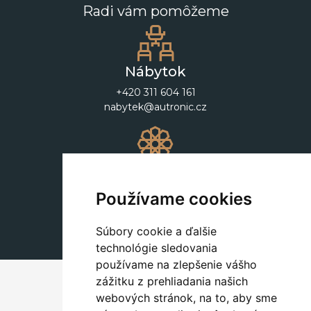
Radi vám pomôžeme
Nábytok
+420 311 604 161
nabytek@autronic.cz
Dekorácie
+420 311 604 182
Používame cookies
dekorace@autronic.cz
Súbory cookie a ďalšie
technológie sledovania
používame na zlepšenie vášho
zážitku z prehliadania našich
webových stránok, na to, aby sme