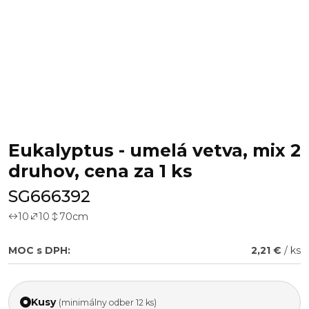
Eukalyptus - umelá vetva, mix 2
druhov, cena za 1 ks
SG666392
10
10
70
cm
MOC s DPH:
2,21 €
/ ks
Kusy
(minimálny odber 12 ks)