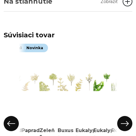
Na stiahnutie
Zobraziť
Súvisiaci tovar
Novinka
Novinka
Paprade
Paprade
Zeleň
Buxus
Eukalyptus
Eukalyptus
Rozmarí
Pr