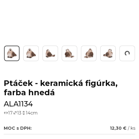
Working...
Ptáček - keramická figúrka,
farba hnedá
ALA1134
17
13
14
cm
MOC s DPH:
12,30 €
/ ks