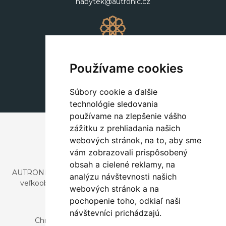
nabytek@autronic.cz
Dekorácie
+420 311 604 182
Používame cookies
dekorace@autronic.cz
Súbory cookie a ďalšie
technológie sledovania
používame na zlepšenie vášho
zážitku z prehliadania našich
webových stránok, na to, aby sme
vám zobrazovali prispôsobený
obsah a cielené reklamy, na
AUTRONIC, s.r.o. je spoločnosť zaoberajúca sa dovozom a
analýzu návštevnosti našich
veľkoobchodným predajom dizajnového aj štýlového
webových stránok a na
nábytku a dekorácií.
pochopenie toho, odkiaľ naši
Česká republika
návštevníci prichádzajú.
Chrustenice 270, 267 12 Loděnice u Berouna