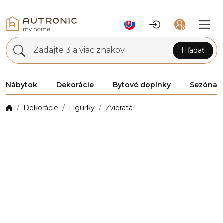
Zadajte 3 a viac znakov
Hľadať
Nábytok
Dekorácie
Bytové doplnky
Sezóna
Dekorácie
Figúrky
Zvieratá