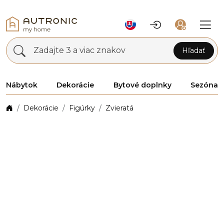
Zadajte 3 a viac znakov
Hľadať
Nábytok
Dekorácie
Bytové doplnky
Sezóna
Dekorácie
Figúrky
Zvieratá