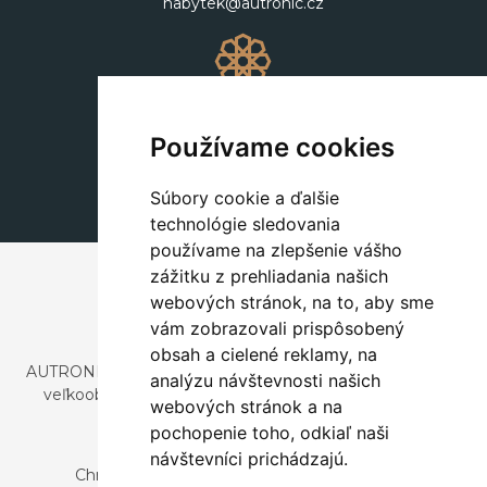
nabytek@autronic.cz
Dekorácie
+420 311 604 182
Používame cookies
dekorace@autronic.cz
Súbory cookie a ďalšie
technológie sledovania
používame na zlepšenie vášho
zážitku z prehliadania našich
webových stránok, na to, aby sme
vám zobrazovali prispôsobený
obsah a cielené reklamy, na
AUTRONIC, s.r.o. je spoločnosť zaoberajúca sa dovozom a
analýzu návštevnosti našich
veľkoobchodným predajom dizajnového aj štýlového
webových stránok a na
nábytku a dekorácií.
pochopenie toho, odkiaľ naši
Česká republika
návštevníci prichádzajú.
Chrustenice 270, 267 12 Loděnice u Berouna