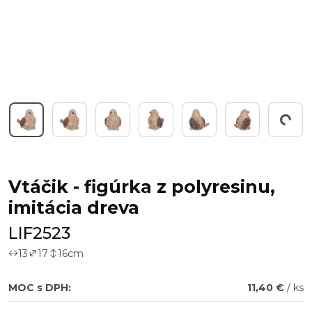
Working...
Vtáčik - figúrka z polyresinu,
imitácia dreva
LIF2523
13
17
16
cm
MOC s DPH:
11,40 €
/ ks