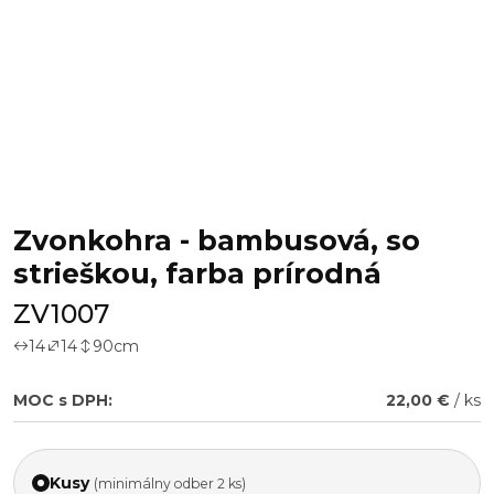
Zvonkohra - bambusová, so
strieškou, farba prírodná
ZV1007
14
14
90
cm
MOC s DPH:
22,00 €
/ ks
Kusy
(minimálny odber 2 ks)