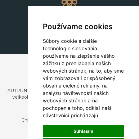
Dekorácie
+420 311 604 182
Používame cookies
dekorace@autronic.cz
Súbory cookie a ďalšie
technológie sledovania
používame na zlepšenie vášho
zážitku z prehliadania našich
webových stránok, na to, aby sme
vám zobrazovali prispôsobený
obsah a cielené reklamy, na
AUTRONIC, s.r.o. je spoločnosť zaoberajúca sa dovozom a
analýzu návštevnosti našich
veľkoobchodným predajom dizajnového aj štýlového
webových stránok a na
nábytku a dekorácií.
pochopenie toho, odkiaľ naši
Česká republika
návštevníci prichádzajú.
Chrustenice 270, 267 12 Loděnice u Berouna
Slovensko
Súhlasím
Nová 366, 032 02 Závažná Poruba