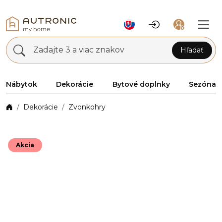
Zadajte 3 a viac znakov
Hľadať
Nábytok
Dekorácie
Bytové doplnky
Sezóna
Dekorácie
Zvonkohry
Akcia