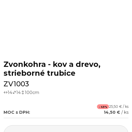
Zvonkohra - kov a drevo,
strieborné trubice
ZV1003
14
14
100
cm
25,50 € / ks
- 43%
MOC s DPH:
14,50 €
/ ks