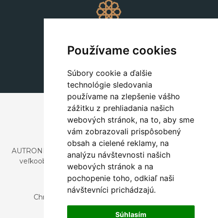
Dekorácie
+420 311 604 182
Používame cookies
dekorace@autronic.cz
Súbory cookie a ďalšie
technológie sledovania
používame na zlepšenie vášho
zážitku z prehliadania našich
webových stránok, na to, aby sme
vám zobrazovali prispôsobený
obsah a cielené reklamy, na
AUTRONIC, s.r.o. je spoločnosť zaoberajúca sa dovozom a
analýzu návštevnosti našich
veľkoobchodným predajom dizajnového aj štýlového
webových stránok a na
nábytku a dekorácií.
pochopenie toho, odkiaľ naši
Česká republika
návštevníci prichádzajú.
Chrustenice 270, 267 12 Loděnice u Berouna
Slovensko
Súhlasím