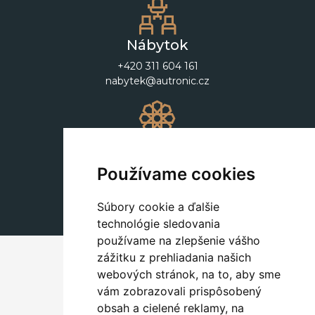
Nábytok
+420 311 604 161
nabytek@autronic.cz
Dekorácie
+420 311 604 182
Používame cookies
dekorace@autronic.cz
Súbory cookie a ďalšie
technológie sledovania
používame na zlepšenie vášho
zážitku z prehliadania našich
webových stránok, na to, aby sme
vám zobrazovali prispôsobený
obsah a cielené reklamy, na