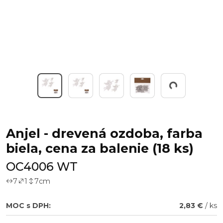
Working...
Anjel - drevená ozdoba, farba
biela, cena za balenie (18 ks)
OC4006 WT
7
1
7
cm
MOC s DPH:
2,83 €
/ ks