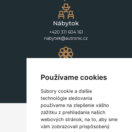
Nábytok
+420 311 604 161
nabytek@autronic.cz
Dekorácie
+420 311 604 182
Používame cookies
dekorace@autronic.cz
Súbory cookie a ďalšie
technológie sledovania
používame na zlepšenie vášho
zážitku z prehliadania našich
webových stránok, na to, aby sme
vám zobrazovali prispôsobený