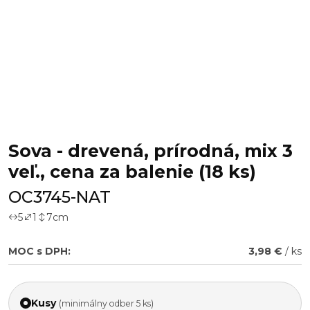
Sova - drevená, prírodná, mix 3
veľ., cena za balenie (18 ks)
OC3745-NAT
5
1
7
cm
MOC s DPH:
3,98 €
/ ks
Kusy
(minimálny odber 5 ks)