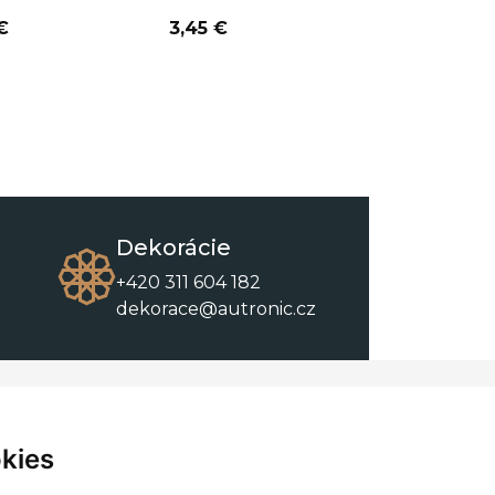
€
3,45 €
3,45 €
Dekorácie
+420 311 604 182
dekorace@autronic.cz
O spoločnosti
O nákupe
Kontakty
Obchodné podmienky
kies
O nás
Na stiahnutie