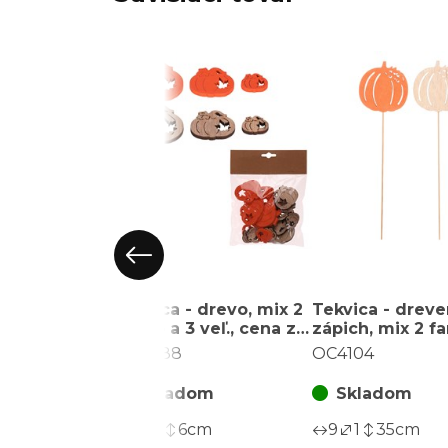
Tekvica - drevo, mix 2
Tekvica - drev
farieb a 3 veľ., cena za
zápich, mix 2 fa
balenie (18 ks)
cena za balenie
OC4088
OC4104
Skladom
Skladom
7
1
6
cm
9
1
35
cm