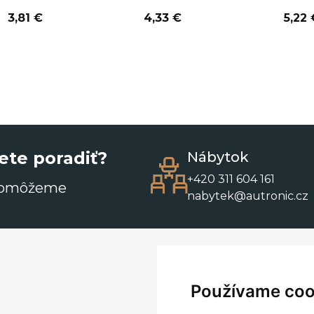
3,81 €
4,33 €
5,22 
ete poradiť?
Nábytok
+420 311 604 161
pomôžeme
nabytek@autronic.cz
Používame coo