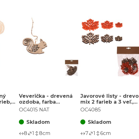
ený
Veverička - drevená
Javorové listy - drevo
rieb,
ozdoba, farba
mix 2 farieb a 3 veľ.,
 (6 ks)
prírodná, cena za
cena za balenie (18 ks
OC4015 NAT
OC4085
balenie (8 ks)
Skladom
Skladom
8
1
8
cm
7
1
6
cm