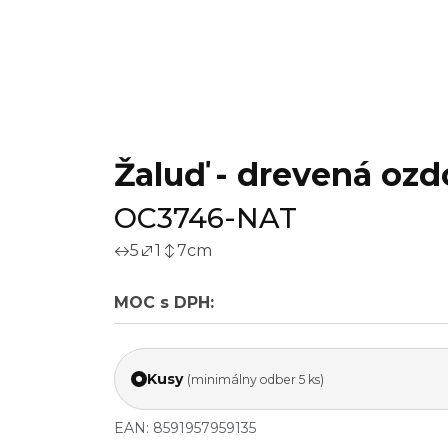
Žaluď - drevená ozdo
OC3746-NAT
5
1
7
cm
MOC s DPH:
Kusy
(minimálny odber 5 ks)
EAN: 8591957959135