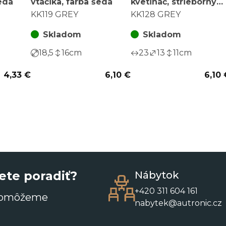
šedá
vtáčika, farba šedá
kvetináč, strieborný
vzor, ??farba šedá
KK119 GREY
KK128 GREY
Skladom
Skladom
18,5
16
cm
23
13
11
cm
4,33 €
6,10 €
6,10 
ete poradiť?
Nábytok
+420 311 604 161
pomôžeme
nabytek@autronic.cz