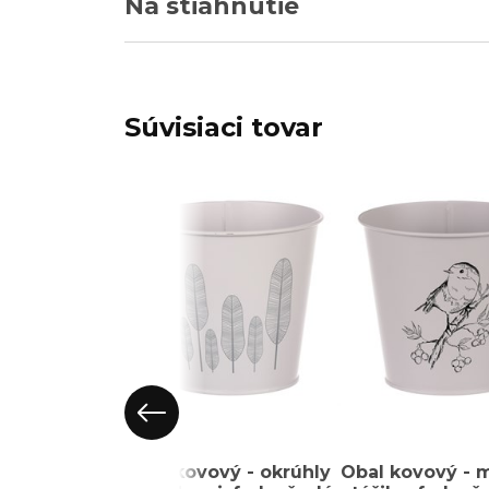
Na stiahnutie
Súvisiaci tovar
Obal kovový - okrúhly
Obal kovový - 