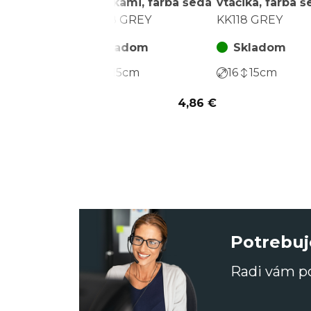
s pierkami, farba šedá
vtáčika, farba 
KK098 GREY
KK118 GREY
Skladom
Skladom
16
15
cm
16
15
cm
4,86 €
Potrebuj
Radi vám 