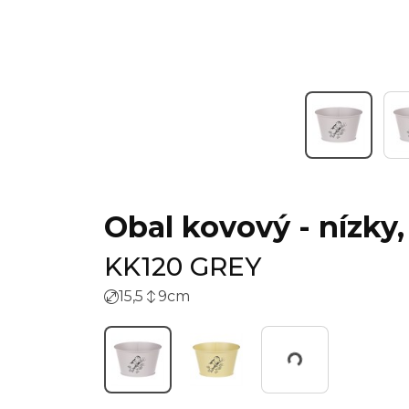
Obal kovový - nízky,
KK120 GREY
15,5
9
cm
Working...