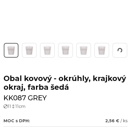
Working...
Obal kovový - okrúhly, krajkový
okraj, farba šedá
KK087 GREY
11
11
cm
MOC s DPH:
2,56 €
/ ks