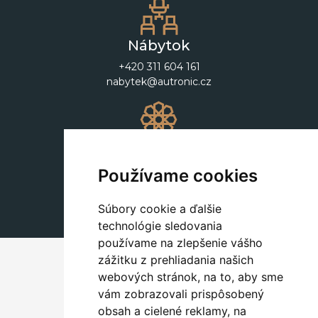
Nábytok
+420 311 604 161
nabytek@autronic.cz
Dekorácie
+420 311 604 182
Používame cookies
dekorace@autronic.cz
Súbory cookie a ďalšie
technológie sledovania
používame na zlepšenie vášho
zážitku z prehliadania našich
webových stránok, na to, aby sme
vám zobrazovali prispôsobený
obsah a cielené reklamy, na