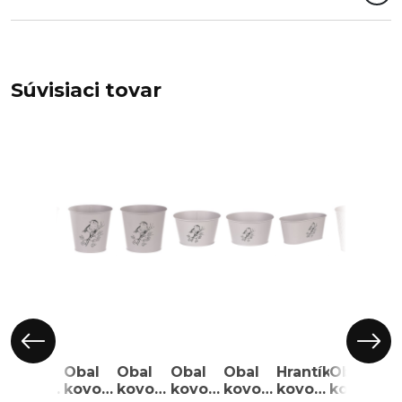
Súvisiaci tovar
Obal
Obal
Obal
Obal
Obal
Hrantík
Obal
Ob
kovový
kovový
kovový
kovový
kovový
kovový
kovový
ko