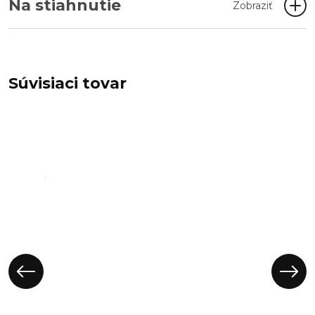
Na stiahnutie
Zobraziť
Súvisiaci tovar
Obal