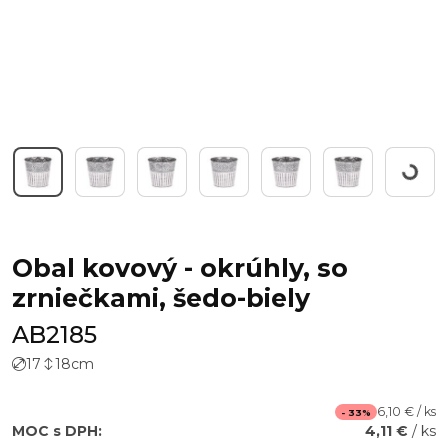
Workin
Obal kovový - okrúhly, so
zrniečkami, šedo-biely
AB2185
17
18
cm
6,10 € / ks
- 33%
MOC s DPH:
4,11 €
/ ks