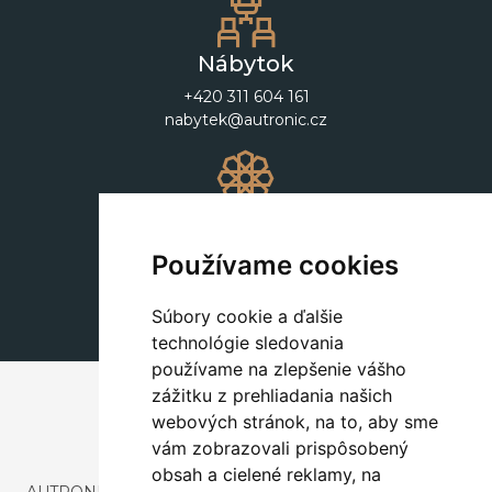
Nábytok
+420 311 604 161
nabytek@autronic.cz
Dekorácie
+420 311 604 182
Používame cookies
dekorace@autronic.cz
Súbory cookie a ďalšie
technológie sledovania
používame na zlepšenie vášho
zážitku z prehliadania našich
webových stránok, na to, aby sme
vám zobrazovali prispôsobený
obsah a cielené reklamy, na