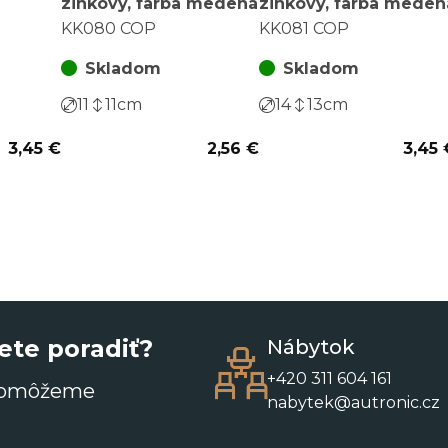
zinkový, farba medená
zinkový, farba meden
KK080 COP
KK081 COP
Skladom
Skladom
11
11
cm
14
13
cm
3,45 €
2,56 €
3,45 
ete poradiť?
Nábytok
+420 311 604 161
pomôžeme
nabytek@autronic.cz