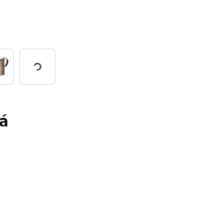
Working...
á