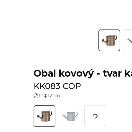
Obal kovový - tvar 
KK083 COP
12
12
cm
Working...