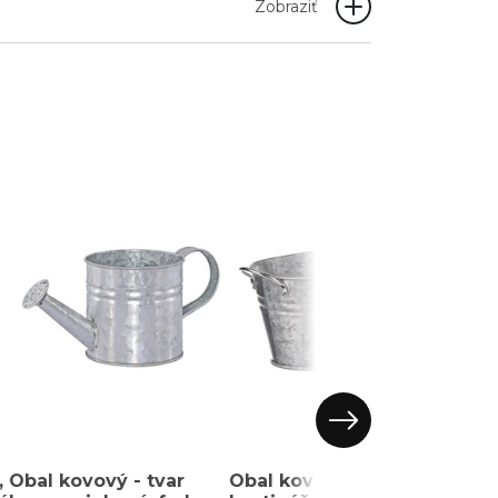
Zobraziť
,
Obal kovový - tvar
Obal kovový -
Táck