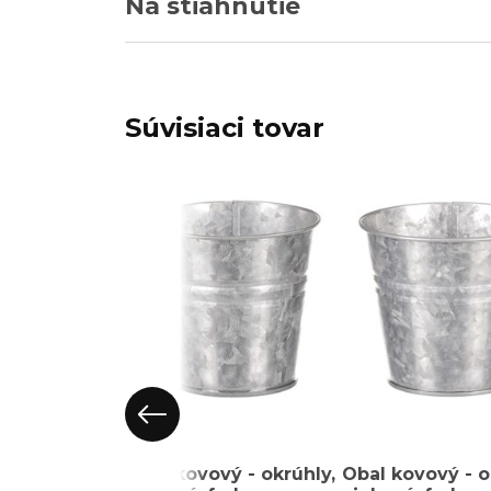
Na stiahnutie
Súvisiaci tovar
Obal kovový - okrúhly,
Obal kovový - o