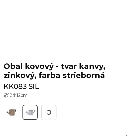
Obal kovový - tvar kanvy,
zinkový, farba strieborná
KK083 SIL
12
12
cm
Working...