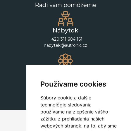
Radi vám pomôžeme
Nábytok
+420 311 604 161
nabytek@autronic.cz
Dekorácie
+420 311 604 182
Používame cookies
dekorace@autronic.cz
Súbory cookie a ďalšie
technológie sledovania
používame na zlepšenie vášho
zážitku z prehliadania našich
webových stránok, na to, aby sme