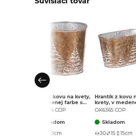
Súvisiaci tovar
Obal z kovu na kvety,
Hrantík z kovu 
v medenej farbe s
kvety, v meden
papradím.
farbe s papradí
OK6364 COP
OK6365 COP
Skladom
Skladom
13
13
cm
30
15
15
cm