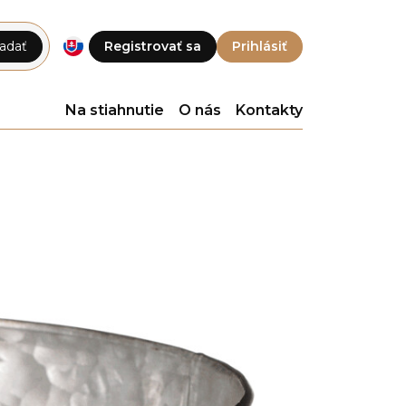
adať
Registrovať sa
Prihlásiť
Na stiahnutie
O nás
Kontakty