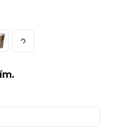
Working...
ím.