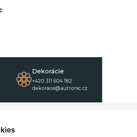
€
Dekorácie
+420 311 604 182
dekorace@autronic.cz
O spoločnosti
O nákupe
Kontakty
Obchodné podmienky
kies
O nás
Na stiahnutie