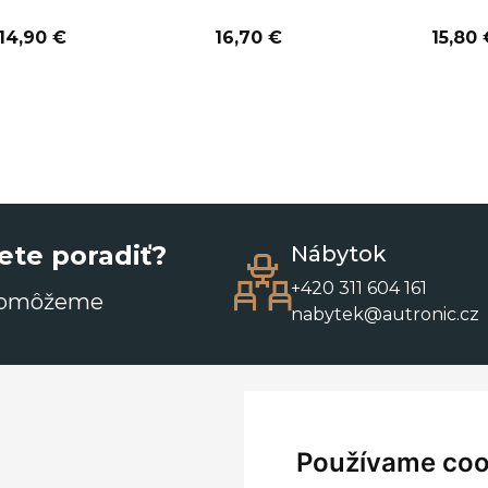
14,90 €
16,70 €
15,80 
ete poradiť?
Nábytok
+420 311 604 161
pomôžeme
nabytek@autronic.cz
Používame coo