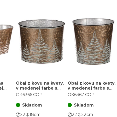
na
Obal z kovu na kvety,
Obal z kovu na kvety,
ej
v medenej farbe s
v medenej farbe s
m.
papradím.
papradím.
OK6366 COP
OK6367 COP
Skladom
Skladom
22
18
cm
22
22
cm