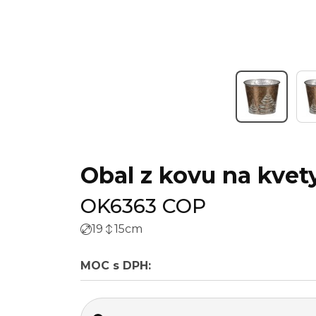
Obal z kovu na kvet
OK6363 COP
19
15
cm
MOC s DPH: