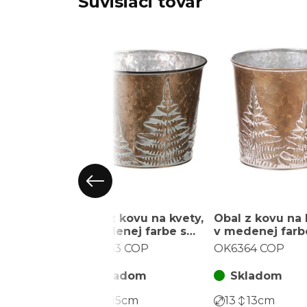
Súvisiaci tovar
Obal z kovu na kvety,
Obal z kovu na 
v medenej farbe s
v medenej farb
papradím.
papradím.
OK6363 COP
OK6364 COP
Skladom
Skladom
19
15
cm
13
13
cm