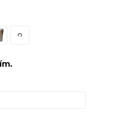
Working...
ím.