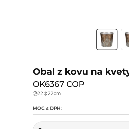
Obal z kovu na kvet
OK6367 COP
22
22
cm
MOC s DPH: