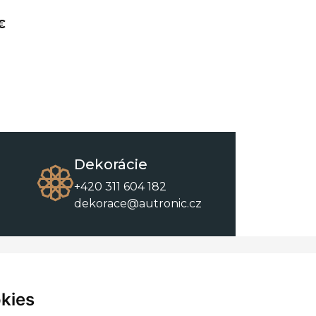
€
Dekorácie
+420 311 604 182
dekorace@autronic.cz
O spoločnosti
O nákupe
Kontakty
Obchodné podmienky
kies
O nás
Na stiahnutie