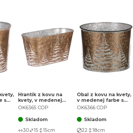
kvety,
Hrantík z kovu na
Obal z kovu na kvety,
e s
kvety, v medenej
v medenej farbe s
farbe s papradím.
papradím.
OK6365 COP
OK6366 COP
Skladom
Skladom
30
15
15
cm
22
18
cm