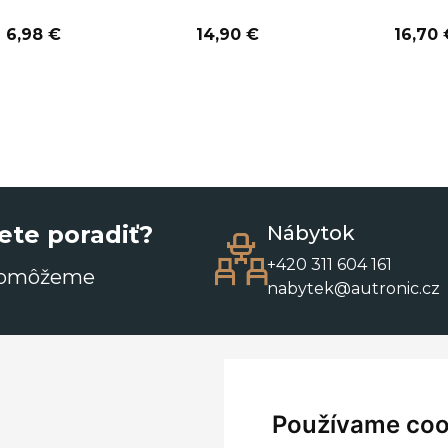
6,98 €
14,90 €
16,70 
ete poradiť?
Nábytok
+420 311 604 161
pomôžeme
nabytek@autronic.cz
Používame coo