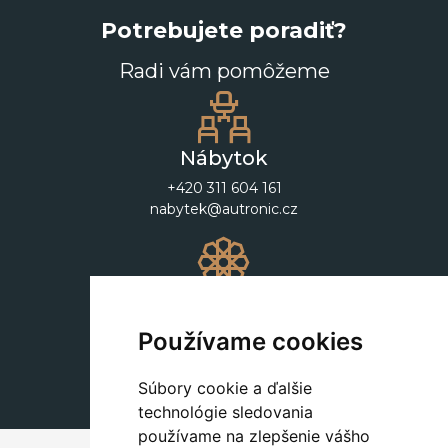
Potrebujete poradiť?
Radi vám pomôžeme
Nábytok
+420 311 604 161
nabytek@autronic.cz
Dekorácie
+420 311 604 182
Používame cookies
dekorace@autronic.cz
Súbory cookie a ďalšie
technológie sledovania
používame na zlepšenie vášho