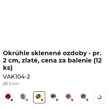
Okrúhle sklenené ozdoby - pr.
2 cm, zlaté, cena za balenie (12
ks)
VAK104-2
2
2
cm
Workin