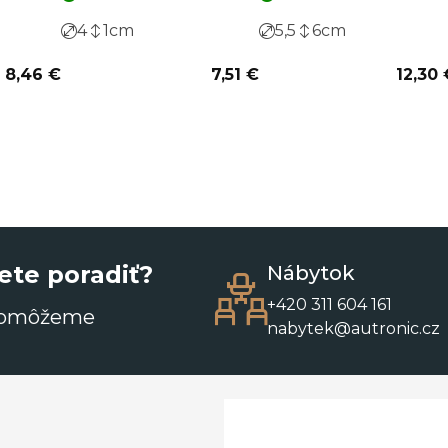
4
1
cm
5,5
6
cm
8,46 €
7,51 €
12,30 
ete poradiť?
Nábytok
+420 311 604 161
pomôžeme
nabytek@autronic.cz