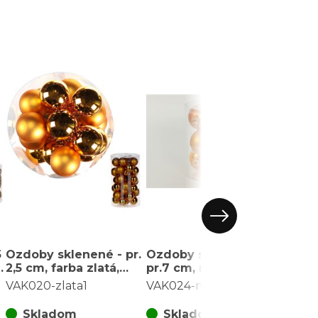
5
Ozdoby sklenené - pr.
Ozdoby sklenené -
Ozdo
2,5 cm, farba zlatá,
pr.7 cm, medeno-
4 cm
cena za balenie (36
zlaté, cena za balenie
cena 
VAK020-zlata1
VAK024-medena 2
VAK0
ks)
(9 ks)
Skladom
Skladom
S