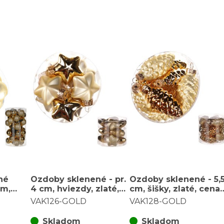
né
Ozdoby sklenené - pr.
Ozdoby sklenené - 5,
cm,
4 cm, hviezdy, zlaté,
cm, šišky, zlaté, cena
balenie
cena za balenie (12 ks)
za balenie (13 ks)
VAK126-GOLD
VAK128-GOLD
Skladom
Skladom