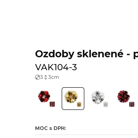
Ozdoby sklenené - pr
VAK104-3
3
3
cm
MOC s DPH: