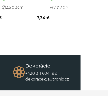
2,5
3
cm
7
7
7
cm
4
€
7,34 €
8,40 €
Dekorácie
+420 311 604 182
dekorace@autronic.cz
O spoločnosti
O nákupe