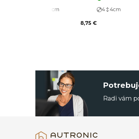
2
2
cm
4
4
cm
8,75 €
Potrebuj
Radi vám 