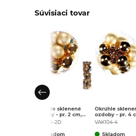
Súvisiaci tovar
Okrúhle sklenené
Okrúhle sklene
ozdoby - pr. 2 cm,
ozdoby - pr. 4 
zlaté, cena za balenie
zlaté, cena za 
VAK104-2D
VAK104-4
(48 ks)
(18 ks)
Skladom
Skladom