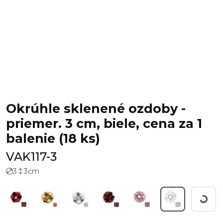
Okrúhle sklenené ozdoby -
priemer. 3 cm, biele, cena za 1
balenie (18 ks)
VAK117-3
3
3
cm
Workin