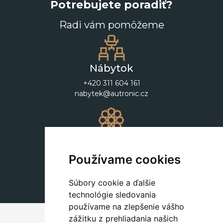
Potrebujete poradiť?
Radi vám pomôžeme
Nábytok
+420 311 604 161
nabytek@autronic.cz
Dekorácie
+420 311 604 182
Používame cookies
dekorace@autronic.cz
Súbory cookie a ďalšie
technológie sledovania
používame na zlepšenie vášho
zážitku z prehliadania našich