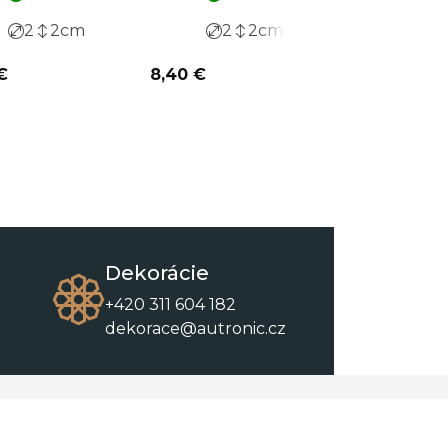
2
2
cm
2
2
cm
3
€
8,40 €
2,56 €
Dekorácie
+420 311 604 182
dekorace@autronic.cz
O spoločnosti
O nákupe