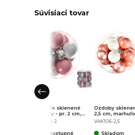
Súvisiaci tovar
Okrúhle sklenené
Ozdoby sklenen
ozdoby - pr. 2 cm,
2,5 cm, marhuľ
ružové a biele, cena
biele, cena za 
VAK103-2
VAK106-2,5
za balenie (12 ks)
(36 ks)
Nedostupné
Skladom