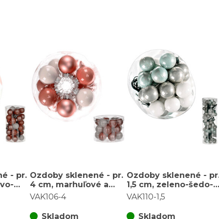
é - pr.
Ozdoby sklenené - pr.
Ozdoby sklenené - pr
ovo-
4 cm, marhuľové a
1,5 cm, zeleno-šedo-
balenie
biele, cena za balenie
biele, cena za balenie
VAK106-4
VAK110-1,5
(18 ks)
(72 ks)
Skladom
Skladom