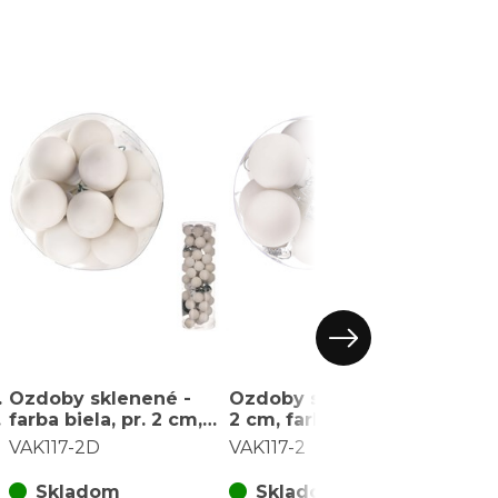
.
Ozdoby sklenené -
Ozdoby sklenené - pr.
Okrú
farba biela, pr. 2 cm,
2 cm, farba biela, cena
ozdo
cena za balenie (48ks)
za balenie (12 ks)
cm, b
VAK117-2D
VAK117-2
VAK11
balen
Skladom
Skladom
S