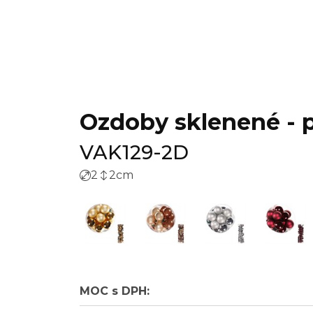
Ozdoby sklenené - pr
VAK129-2D
2
2
cm
MOC s DPH: