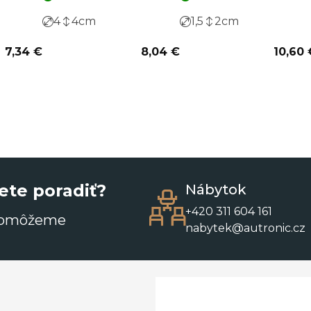
4
4
cm
1,5
2
cm
7,34 €
8,04 €
10,60 
ete poradiť?
Nábytok
+420 311 604 161
pomôžeme
nabytek@autronic.cz