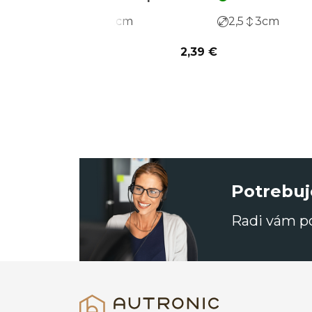
2
2
cm
2,5
3
cm
2,39 €
Potrebuj
Radi vám 