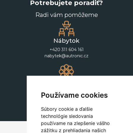
Potrebujete poradiť?
Radi vám pomôžeme
Nábytok
+420 311 604 161
nabytek@autronic.cz
Dekorácie
+420 311 604 182
Používame cookies
dekorace@autronic.cz
Súbory cookie a ďalšie
technológie sledovania
používame na zlepšenie vášho
zážitku z prehliadania našich