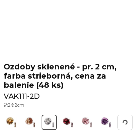
Ozdoby sklenené - pr. 2 cm,
farba strieborná, cena za
balenie (48 ks)
VAK111-2D
2
2
cm
Working...