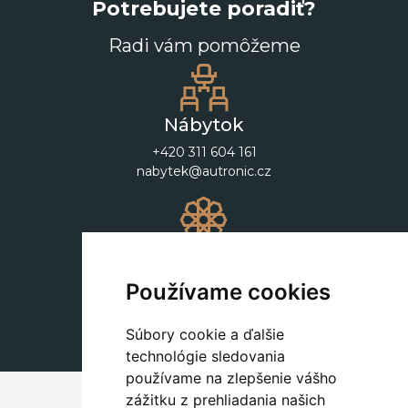
Potrebujete poradiť?
Radi vám pomôžeme
Nábytok
+420 311 604 161
nabytek@autronic.cz
Dekorácie
+420 311 604 182
Používame cookies
dekorace@autronic.cz
Súbory cookie a ďalšie
technológie sledovania
používame na zlepšenie vášho
zážitku z prehliadania našich