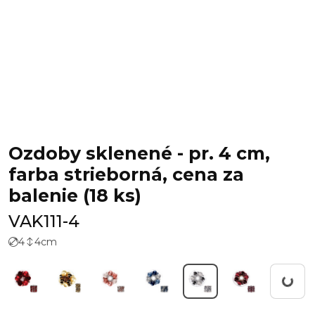
Ozdoby sklenené - pr. 4 cm,
farba strieborná, cena za
balenie (18 ks)
VAK111-4
4
4
cm
Working...