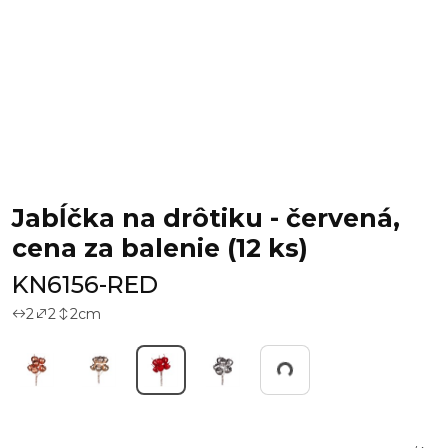
Jabĺčka na drôtiku - červená,
cena za balenie (12 ks)
KN6156-RED
2
2
2
cm
Working...