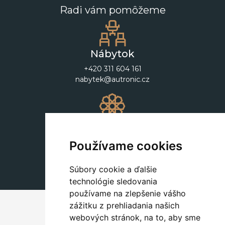
Radi vám pomôžeme
Nábytok
+420 311 604 161
nabytek@autronic.cz
Dekorácie
+420 311 604 182
Používame cookies
dekorace@autronic.cz
Súbory cookie a ďalšie
technológie sledovania
používame na zlepšenie vášho
zážitku z prehliadania našich
webových stránok, na to, aby sme