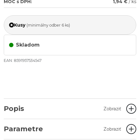
MOC s DPH:
1,94 €
/ ks
Kusy
(minimálny odber 6 ks)
Skladom
EAN: 8591957534547
Popis
Zobraziť
Parametre
Zobraziť