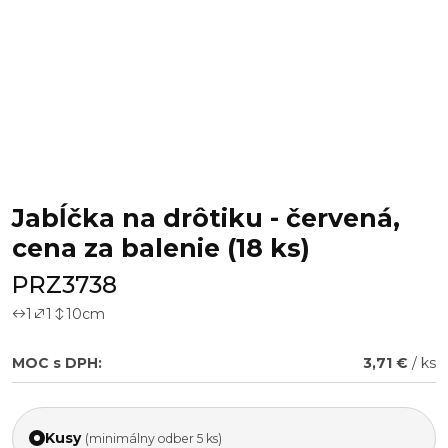
Jabĺčka na drôtiku - červená,
cena za balenie (18 ks)
PRZ3738
1
1
10
cm
MOC s DPH:
3,71 €
/ ks
Kusy
(minimálny odber 5 ks)