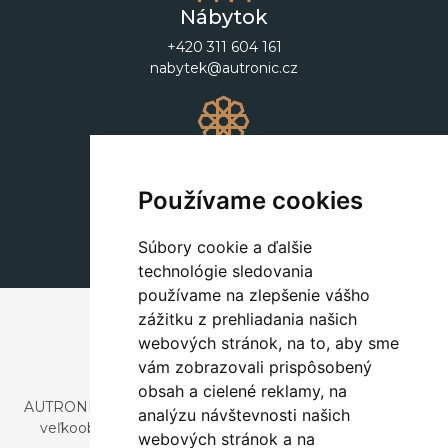
Nábytok
+420 311 604 161
nabytek@autronic.cz
Dekorácie
+420 311 604 182
Používame cookies
dekorace@autronic.cz
Súbory cookie a ďalšie
technológie sledovania
používame na zlepšenie vášho
zážitku z prehliadania našich
webových stránok, na to, aby sme
vám zobrazovali prispôsobený
obsah a cielené reklamy, na
AUTRONIC, s.r.o. je spoločnosť zaoberajúca sa dovozom a
analýzu návštevnosti našich
veľkoobchodným predajom dizajnového aj štýlového
webových stránok a na