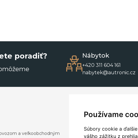
ete poradiť?
Nábytok
+420 311 604 161
pomôžeme
nabytek@autronic.cz
Používame coo
Súbory cookie a ďalšie
a dovozom a veľkoobchodným
vášho zážitku z prehli