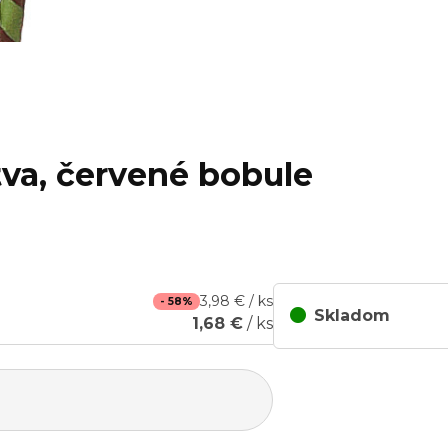
tva, červené bobule
3,98 € / ks
- 58%
Skladom
1,68 €
/ ks