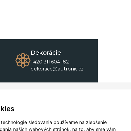
Dekorácie
+420 311 604 182
dekorace@autronic.cz
O spoločnosti
O nákupe
Kontakty
Obchodné podmienky
kies
O nás
Na stiahnutie
 technológie sledovania používame na zlepšenie
adania našich webových stránok, na to, aby sme vám