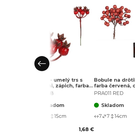
Šípok - umelý trs s
Bobule na drôti
plodmi, zápich, farba
farba červená, 
červená
balenie (24 ks)
KU4358
PRA011 RED
Skladom
Skladom
6
6
15
cm
7
7
14
cm
1,68 €