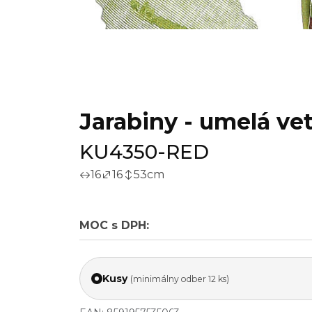
Jarabiny - umelá ve
KU4350-RED
16
16
53
cm
MOC s DPH:
Kusy
(minimálny odber 12 ks)