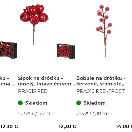
ku -
Šípok na drôtiku -
Bobule na drôtiku -
cena za
umelý, tmavo červené,
červené, srienisté,
cena za balenie (60
cena za balenie (24
PRA015 RED
PRA019 RED-FROST
ks)
ks)
Skladom
Skladom
3
3
12
cm
3
3
18
cm
12,30 €
12,30 €
14,00 