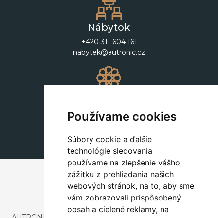
Nábytok
+420 311 604 161
nabytek@autronic.cz
Dekorácie
+420 311 604 182
Používame cookies
dekorace@autronic.cz
Súbory cookie a ďalšie
technológie sledovania
používame na zlepšenie vášho
zážitku z prehliadania našich
webových stránok, na to, aby sme
vám zobrazovali prispôsobený
obsah a cielené reklamy, na
AUTRONIC, s.r.o. je spoločnosť zaoberajúca sa dovozom a