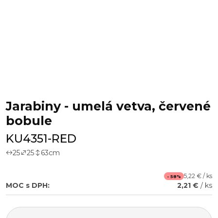
Jarabiny - umelá vetva, červené
bobule
KU4351-RED
25
25
63
cm
5,22 € / ks
- 58%
MOC s DPH:
2,21 €
/ ks