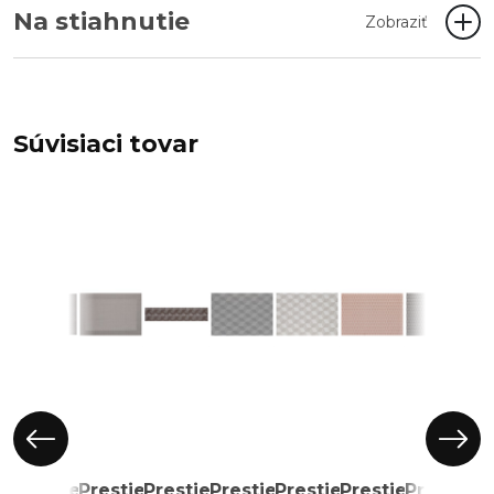
Na stiahnutie
Zobraziť
Súvisiaci tovar
Prestieranie
Prestieranie
Prestieranie
Prestieranie
Prestieranie
Prestieranie
Prestiera
Pr