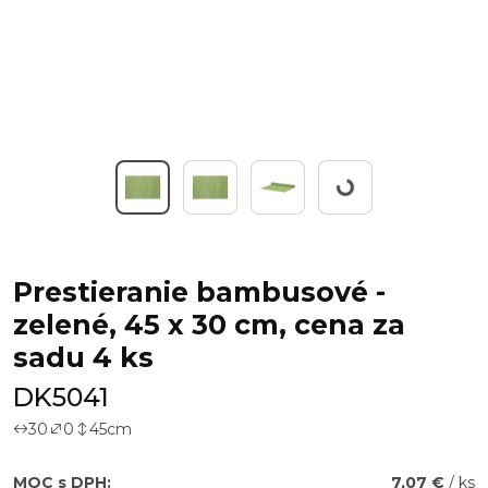
Working...
Prestieranie bambusové -
zelené, 45 x 30 cm, cena za
sadu 4 ks
DK5041
30
0
45
cm
MOC s DPH:
7,07 €
/ ks