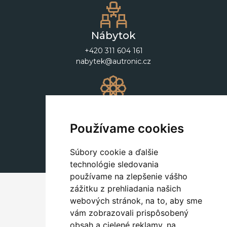
Nábytok
+420 311 604 161
nabytek@autronic.cz
Dekorácie
+420 311 604 182
Používame cookies
dekorace@autronic.cz
Súbory cookie a ďalšie
technológie sledovania
používame na zlepšenie vášho
zážitku z prehliadania našich
webových stránok, na to, aby sme
vám zobrazovali prispôsobený
obsah a cielené reklamy, na