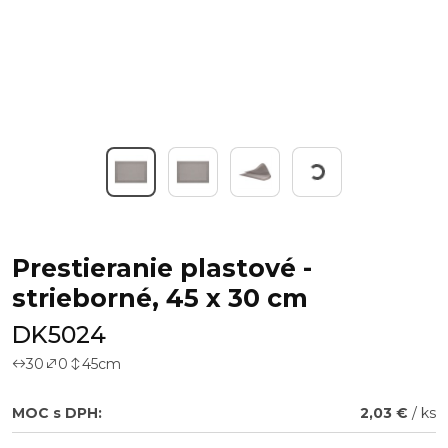
Working...
Prestieranie plastové -
strieborné, 45 x 30 cm
DK5024
30
0
45
cm
MOC s DPH:
2,03 €
/ ks