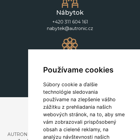
Nábytok
+420 311 604 161
nabytek@autronic.cz
Dekorácie
+420 311 604 182
Používame cookies
dekorace@autronic.cz
Súbory cookie a ďalšie
technológie sledovania
používame na zlepšenie vášho
zážitku z prehliadania našich
webových stránok, na to, aby sme
vám zobrazovali prispôsobený
obsah a cielené reklamy, na
AUTRONIC, s.r.o. je spoločnosť zaoberajúca sa dovozom a
analýzu návštevnosti našich