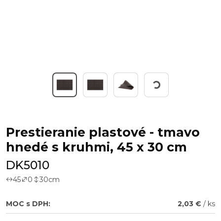
Working...
Prestieranie plastové - tmavo
hnedé s kruhmi, 45 x 30 cm
DK5010
45
0
30
cm
MOC s DPH:
2,03 €
/ ks