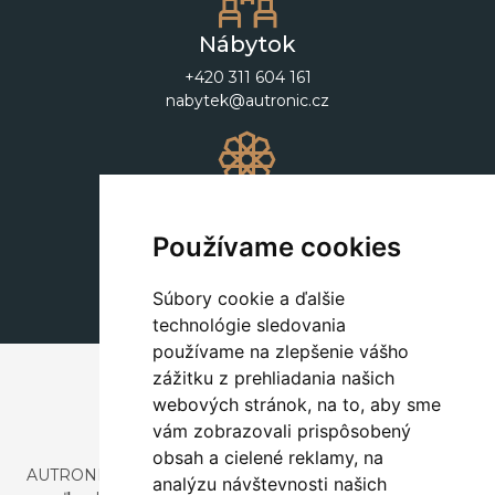
Nábytok
+420 311 604 161
nabytek@autronic.cz
Dekorácie
+420 311 604 182
Používame cookies
dekorace@autronic.cz
Súbory cookie a ďalšie
technológie sledovania
používame na zlepšenie vášho
zážitku z prehliadania našich
webových stránok, na to, aby sme
vám zobrazovali prispôsobený
obsah a cielené reklamy, na
AUTRONIC, s.r.o. je spoločnosť zaoberajúca sa dovozom a
analýzu návštevnosti našich