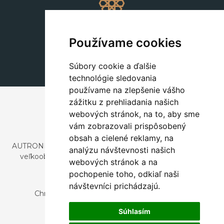
Dekorácie
+420 311 604 182
Používame cookies
dekorace@autronic.cz
Súbory cookie a ďalšie
technológie sledovania
používame na zlepšenie vášho
zážitku z prehliadania našich
webových stránok, na to, aby sme
vám zobrazovali prispôsobený
obsah a cielené reklamy, na
AUTRONIC, s.r.o. je spoločnosť zaoberajúca sa dovozom a
analýzu návštevnosti našich
veľkoobchodným predajom dizajnového aj štýlového
webových stránok a na
nábytku a dekorácií.
pochopenie toho, odkiaľ naši
Česká republika
návštevníci prichádzajú.
Chrustenice 270, 267 12 Loděnice u Berouna
Slovensko
Súhlasím
Nová 366, 032 02 Závažná Poruba