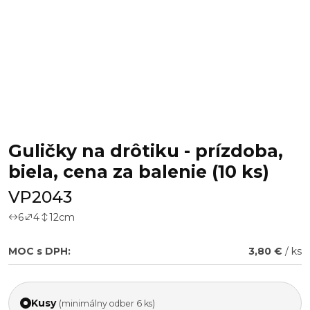
Guličky na drôtiku - prízdoba,
biela, cena za balenie (10 ks)
VP2043
6
4
12
cm
MOC s DPH:
3,80 €
/ ks
Kusy
(minimálny odber 6 ks)