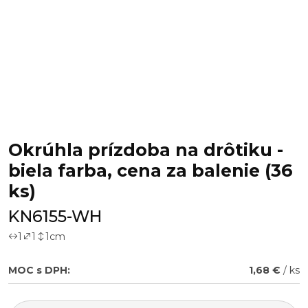
Okrúhla prízdoba na drôtiku -
biela farba, cena za balenie (36
ks)
KN6155-WH
1
1
1
cm
MOC s DPH:
1,68 €
/ ks