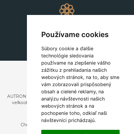
Dekorácie
+420 311 604 182
Používame cookies
dekorace@autronic.cz
Súbory cookie a ďalšie
technológie sledovania
používame na zlepšenie vášho
zážitku z prehliadania našich
webových stránok, na to, aby sme
vám zobrazovali prispôsobený
obsah a cielené reklamy, na
AUTRONIC, s.r.o. je spoločnosť zaoberajúca sa dovozom a
analýzu návštevnosti našich
veľkoobchodným predajom dizajnového aj štýlového
webových stránok a na
nábytku a dekorácií.
pochopenie toho, odkiaľ naši
Česká republika
návštevníci prichádzajú.
Chrustenice 270, 267 12 Loděnice u Berouna