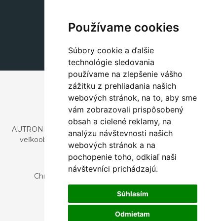
Dekorácie
+420 311 604 182
Používame cookies
dekorace@autronic.cz
Súbory cookie a ďalšie
technológie sledovania
používame na zlepšenie vášho
zážitku z prehliadania našich
webových stránok, na to, aby sme
vám zobrazovali prispôsobený
obsah a cielené reklamy, na
AUTRONIC, s.r.o. je spoločnosť zaoberajúca sa dovozom a
analýzu návštevnosti našich
veľkoobchodným predajom dizajnového aj štýlového
webových stránok a na
nábytku a dekorácií.
pochopenie toho, odkiaľ naši
Česká republika
návštevníci prichádzajú.
Chrustenice 270, 267 12 Loděnice u Berouna
Slovensko
Súhlasím
Nová 366, 032 02 Závažná Poruba
Odmietam