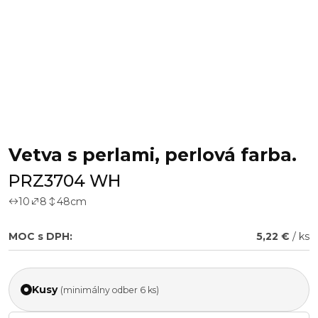
Vetva s perlami, perlová farba.
PRZ3704 WH
10
8
48
cm
MOC s DPH:
5,22 €
/ ks
Kusy
(minimálny odber 6 ks)