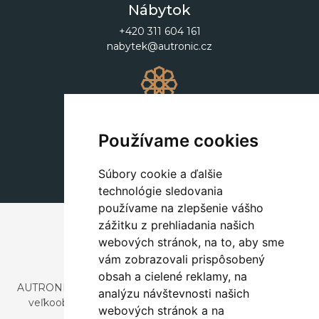
Nábytok
+420 311 604 161
nabytek@autronic.cz
Dekorácie
+420 311 604 182
Používame cookies
dekorace@autronic.cz
Súbory cookie a ďalšie
technológie sledovania
používame na zlepšenie vášho
zážitku z prehliadania našich
webových stránok, na to, aby sme
vám zobrazovali prispôsobený
obsah a cielené reklamy, na
AUTRONIC, s.r.o. je spoločnosť zaoberajúca sa dovozom a
analýzu návštevnosti našich
veľkoobchodným predajom dizajnového aj štýlového
webových stránok a na
nábytku a dekorácií.