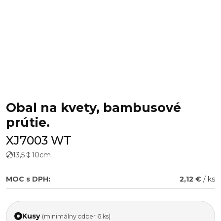
Obal na kvety, bambusové
prútie.
XJ7003 WT
13,5
10
cm
MOC s DPH:
2,12 €
/ ks
Kusy
(minimálny odber 6 ks)