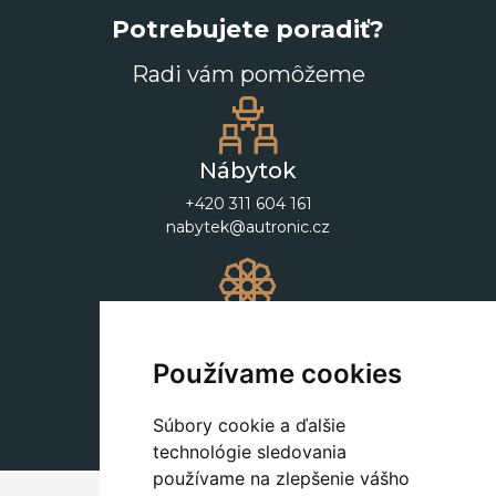
Potrebujete poradiť?
Radi vám pomôžeme
Nábytok
+420 311 604 161
nabytek@autronic.cz
Dekorácie
+420 311 604 182
Používame cookies
dekorace@autronic.cz
Súbory cookie a ďalšie
technológie sledovania
používame na zlepšenie vášho