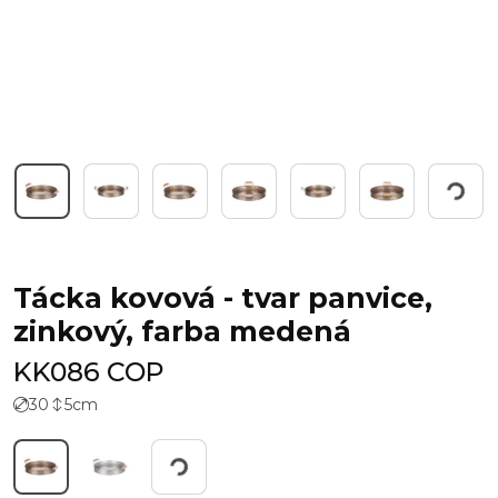
Working...
Tácka kovová - tvar panvice,
zinkový, farba medená
KK086 COP
30
5
cm
Working...