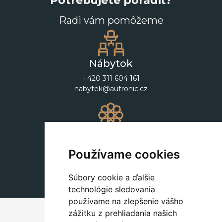
Potrebujete poradiť?
Radi vám pomôžeme
Nábytok
+420 311 604 161
nabytek@autronic.cz
Dekorácie
+420 311 604 182
Používame cookies
dekorace@autronic.cz
Súbory cookie a ďalšie
technológie sledovania
používame na zlepšenie vášho
zážitku z prehliadania našich