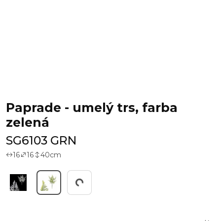
Paprade - umelý trs, farba
zelená
SG6103 GRN
16
16
40
cm
Working...