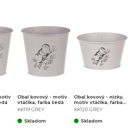
motív
Obal kovový - motív
Obal kovový - nízky,
šedá
vtáčika, farba šedá
motív vtáčika, farba
šedá
KK119 GREY
KK120 GREY
Skladom
Skladom