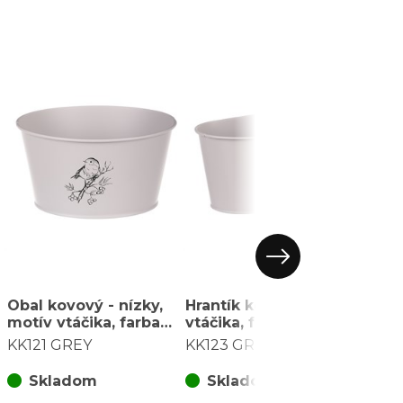
Obal kovový - nízky,
Hrantík kovový - motív
Obal 
motív vtáčika, farba
vtáčika, farba šedá
strie
šedá
farb
KK121 GREY
KK123 GREY
KK12
Skladom
Skladom
S