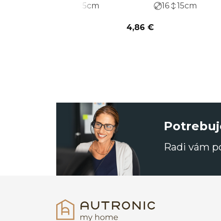
16
15
cm
16
15
cm
4,86 €
Potrebuj
Radi vám 