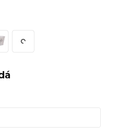
Working...
edá