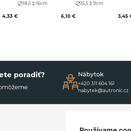
18,5
16
cm
15,5
9
cm
4,33 €
6,10 €
3,45 
ete poradiť?
Nábytok
+420 311 604 161
pomôžeme
nabytek@autronic.cz
Používame coo