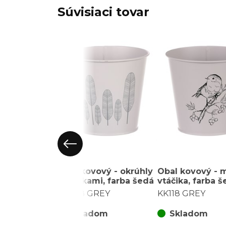
Súvisiaci tovar
Obal kovový - okrúhly
Obal kovový - 
s pierkami, farba šedá
vtáčika, farba 
KK098 GREY
KK118 GREY
Skladom
Skladom