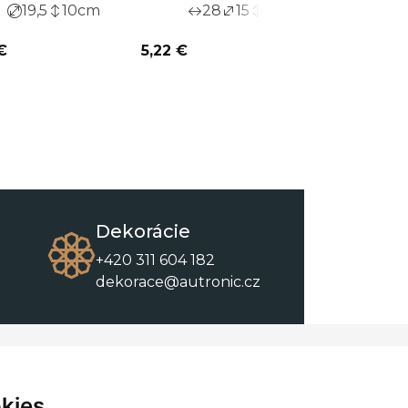
19,5
10
cm
28
15
13
cm
11
€
5,22 €
8,75 €
Dekorácie
+420 311 604 182
dekorace@autronic.cz
O spoločnosti
O nákupe
Kontakty
Obchodné podmienky
kies