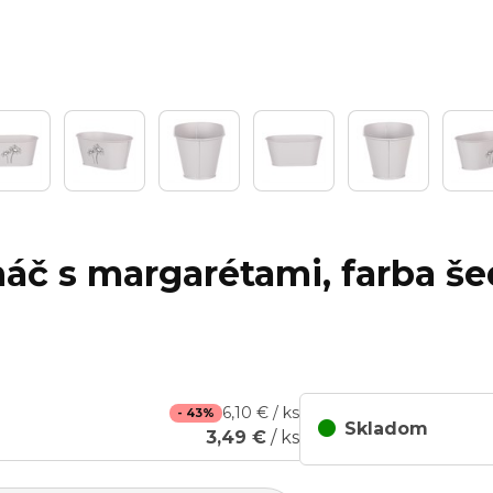
náč s margarétami, farba š
6,10 € / ks
- 43%
Skladom
3,49 €
/ ks