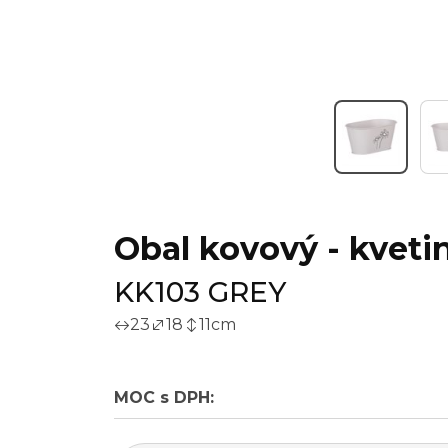
Obal kovový - kveti
KK103 GREY
23
18
11
cm
MOC s DPH: