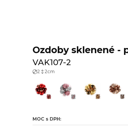
Ozdoby sklenené - pr
VAK107-2
2
2
cm
MOC s DPH: