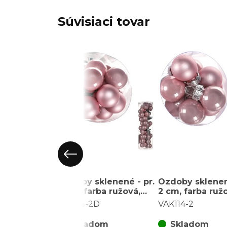
Súvisiaci tovar
Ozdoby sklenené - pr.
Ozdoby sklenen
2 cm, farba ružová,
2 cm, farba ruž
cena za balenie (48
cena za balenie 
VAK114-2D
VAK114-2
ks)
Skladom
Skladom