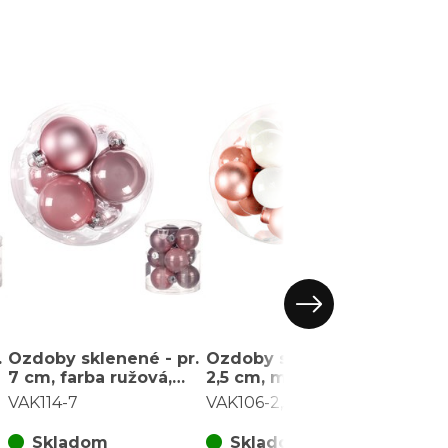
.
Ozdoby sklenené - pr.
Ozdoby sklenené - pr.
Ozdo
7 cm, farba ružová,
2,5 cm, marhuľovo-
4 cm
)
cena za balenie (9 ks)
biele, cena za balenie
biele
VAK114-7
VAK106-2,5
VAK1
(36 ks)
(18 k
Skladom
Skladom
S