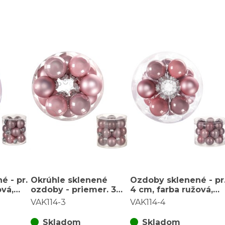
é - pr.
Okrúhle sklenené
Ozdoby sklenené - pr
ová,
ozdoby - priemer. 3
4 cm, farba ružová,
(12 ks)
cm, ružové, cena za 1
cena za balenie (18 ks
VAK114-3
VAK114-4
balenie (18 ks)
Skladom
Skladom