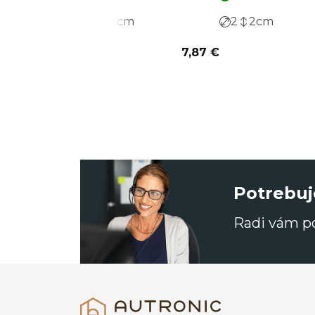
2
2
cm
2
2
cm
7,87 €
Potrebuj
Radi vám 