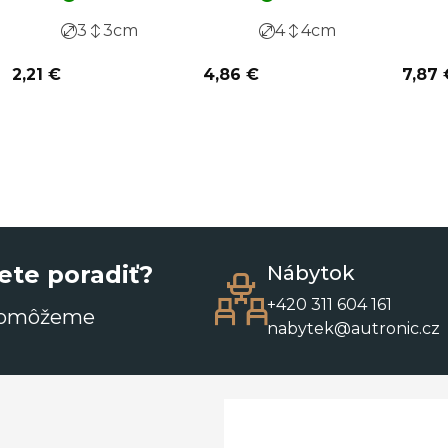
3
3
cm
4
4
cm
2,21 €
4,86 €
7,87 
ete poradiť?
Nábytok
+420 311 604 161
pomôžeme
nabytek@autronic.cz