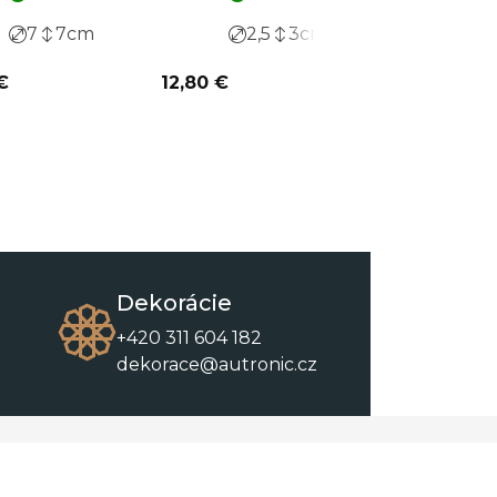
7
7
cm
2,5
3
cm
4
€
12,80 €
7,34 €
Dekorácie
+420 311 604 182
dekorace@autronic.cz
O spoločnosti
O nákupe