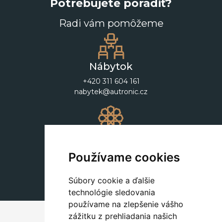
Potrebujete poradiť?
Radi vám pomôžeme
Nábytok
+420 311 604 161
nabytek@autronic.cz
Dekorácie
+420 311 604 182
Používame cookies
dekorace@autronic.cz
Súbory cookie a ďalšie
technológie sledovania
používame na zlepšenie vášho
zážitku z prehliadania našich