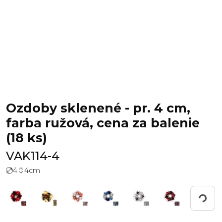
Ozdoby sklenené - pr. 4 cm,
farba ružová, cena za balenie
(18 ks)
VAK114-4
4
4
cm
Working...