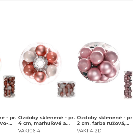
é - pr.
Ozdoby sklenené - pr.
Ozdoby sklenené - pr
ovo-
4 cm, marhuľové a
2 cm, farba ružová,
balenie
biele, cena za balenie
cena za balenie (48
VAK106-4
VAK114-2D