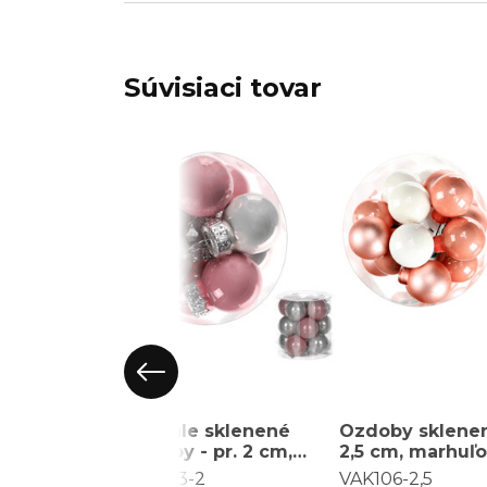
Súvisiaci tovar
Okrúhle sklenené
Ozdoby sklenen
ozdoby - pr. 2 cm,
2,5 cm, marhuľ
ružové a biele, cena
biele, cena za 
VAK103-2
VAK106-2,5