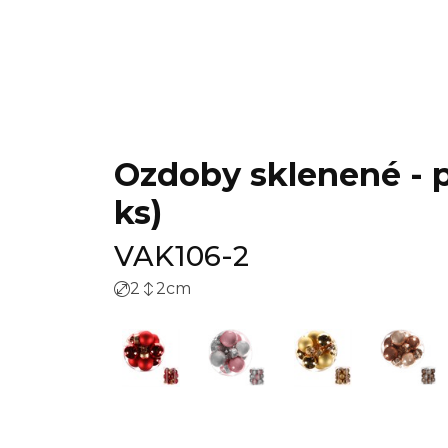
Ozdoby sklenené - pr
ks)
VAK106-2
2
2
cm