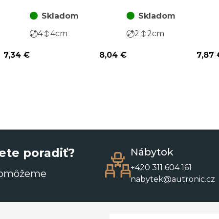
(18 ks)
ks)
Skladom
Skladom
4
4
cm
2
2
cm
7,34 €
8,04 €
7,87 
ete poradiť?
Nábytok
+420 311 604 161
pomôžeme
nabytek@autronic.cz