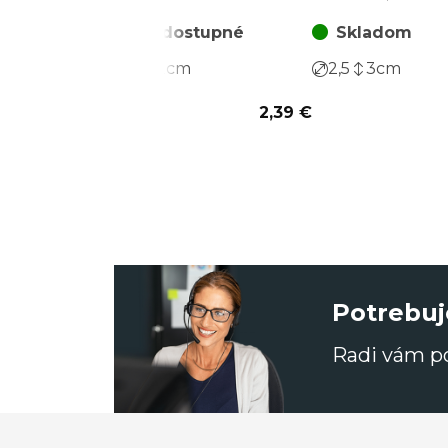
za balenie (12 ks)
(36 ks)
Nedostupné
Skladom
2
2
cm
2,5
3
cm
2,39 €
Potrebuj
Radi vám 