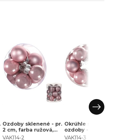
.
Ozdoby sklenené - pr.
Okrúhle sklenené
Ozdo
2 cm, farba ružová,
ozdoby - priemer. 3
4 cm,
cena za balenie (12 ks)
cm, ružové, cena za 1
cena 
VAK114-2
VAK114-3
VAK11