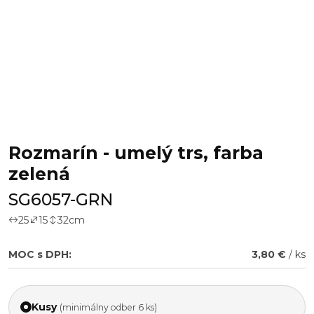
Rozmarín - umelý trs, farba
zelená
SG6057-GRN
25
15
32
cm
MOC s DPH:
3,80 €
/ ks
Kusy
(minimálny odber 6 ks)