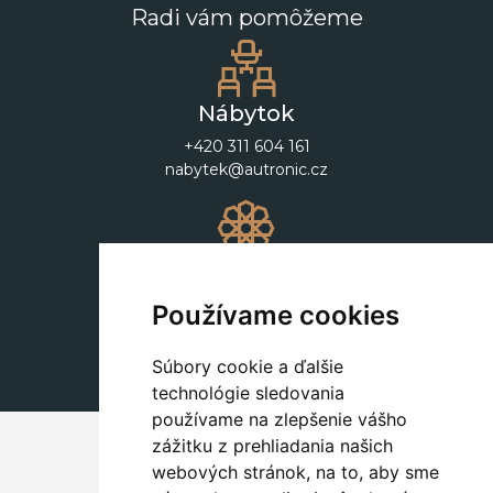
Radi vám pomôžeme
Nábytok
+420 311 604 161
nabytek@autronic.cz
Dekorácie
+420 311 604 182
Používame cookies
dekorace@autronic.cz
Súbory cookie a ďalšie
technológie sledovania
používame na zlepšenie vášho
zážitku z prehliadania našich
webových stránok, na to, aby sme